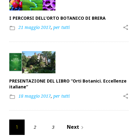
I PERCORSI DELL’ORTO BOTANICO DI BRERA
21 maggio 2017
,
per tutti
share
folder_open
PRESENTAZIONE DEL LIBRO “Orti Botanici. Eccellenze
italiane”
18 maggio 2017
,
per tutti
share
folder_open
Paginazione
Next
2
3
navigate_next
1
degli