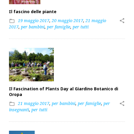
Il fascino delle piante
19 maggio 2017
,
20 maggio 2017
,
21 maggio
share
folder_open
2017
,
per bambini
,
per famiglie
,
per tutti
Il Fascination of Plants Day al Giardino Botanico di
Oropa
21 maggio 2017
,
per bambini
,
per famiglie
,
per
share
folder_open
insegnanti
,
per tutti