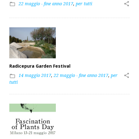
22 maggio - fine anno 2017
,
per tutti
share
folder_open
Radicepura Garden Festival
14 maggio 2017
,
22 maggio - fine anno 2017
,
per
share
folder_open
tutti