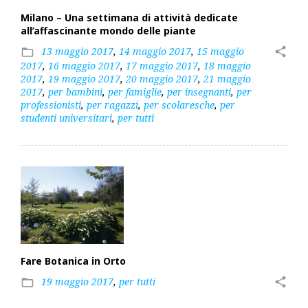
Milano – Una settimana di attività dedicate
all’affascinante mondo delle piante
13 maggio 2017
,
14 maggio 2017
,
15 maggio
share
folder_open
2017
,
16 maggio 2017
,
17 maggio 2017
,
18 maggio
2017
,
19 maggio 2017
,
20 maggio 2017
,
21 maggio
2017
,
per bambini
,
per famiglie
,
per insegnanti
,
per
professionisti
,
per ragazzi
,
per scolaresche
,
per
studenti universitari
,
per tutti
Fare Botanica in Orto
19 maggio 2017
,
per tutti
share
folder_open