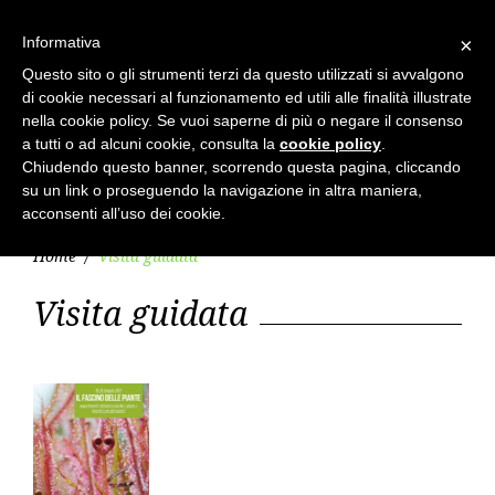
Skip
to
Cerca
search
Informativa
×
per:
content
Questo sito o gli strumenti terzi da questo utilizzati si avvalgono
di cookie necessari al funzionamento ed utili alle finalità illustrate
nella cookie policy. Se vuoi saperne di più o negare il consenso
a tutti o ad alcuni cookie, consulta la
cookie policy
.
Chiudendo questo banner, scorrendo questa pagina, cliccando
su un link o proseguendo la navigazione in altra maniera,
menu
acconsenti all’uso dei cookie.
Home
/
Visita guidata
Categoria:
Visita guidata
Visita
guidata