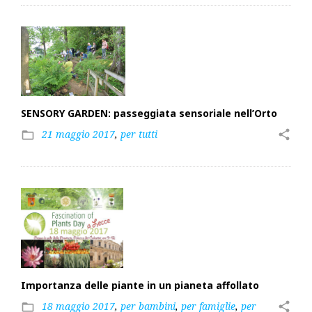
SENSORY GARDEN: passeggiata sensoriale nell’Orto
21 maggio 2017
,
per tutti
share
folder_open
Importanza delle piante in un pianeta affollato
18 maggio 2017
,
per bambini
,
per famiglie
,
per
share
folder_open