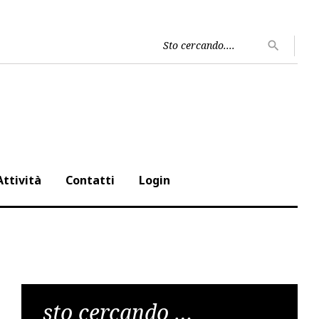
Cerca
search
per:
Attività
Contatti
Login
sto cercando …