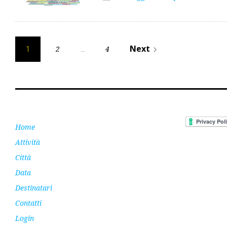
Paginazione
Next
2
4
navigate_next
1
…
degli
articoli
Home
Attività
Città
Data
Destinatari
Contatti
Login