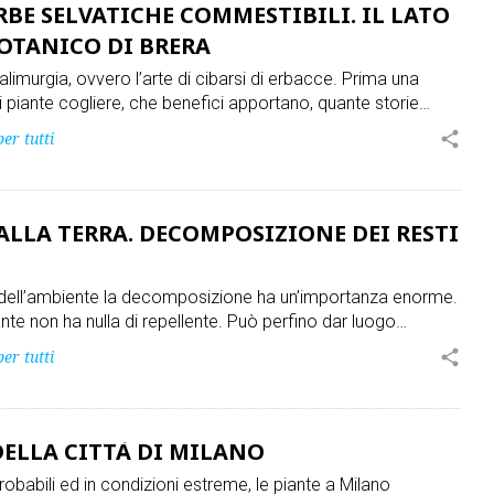
RBE SELVATICHE COMMESTIBILI. IL LATO
BOTANICO DI BRERA
oalimurgia, ovvero l’arte di cibarsi di erbacce. Prima una
i piante cogliere, che benefici apportano, quante storie…
per tutti
share
ALLA TERRA. DECOMPOSIZIONE DEI RESTI
a dell’ambiente la decomposizione ha un’importanza enorme.
iante non ha nulla di repellente. Può perfino dar luogo…
per tutti
share
DELLA CITTÀ DI MILANO
robabili ed in condizioni estreme, le piante a Milano