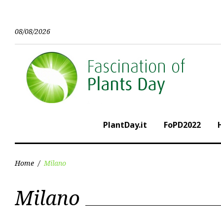
Skip
to
content
08/08/2026
PlantDay.it
FoPD2022
Home
/
Milano
Categoria:
Milano