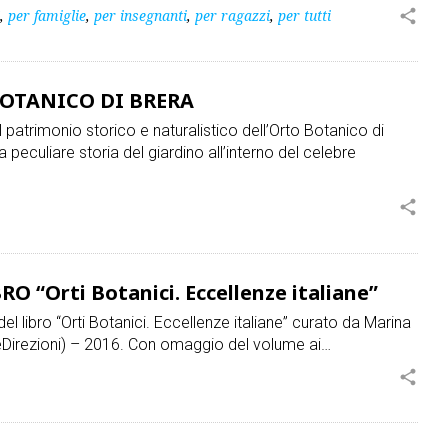
,
per famiglie
,
per insegnanti
,
per ragazzi
,
per tutti
share
BOTANICO DI BRERA
al patrimonio storico e naturalistico dell’Orto Botanico di
 peculiare storia del giardino all’interno del celebre
share
 “Orti Botanici. Eccellenze italiane”
el libro “Orti Botanici. Eccellenze italiane” curato da Marina
eDirezioni) – 2016. Con omaggio del volume ai…
share