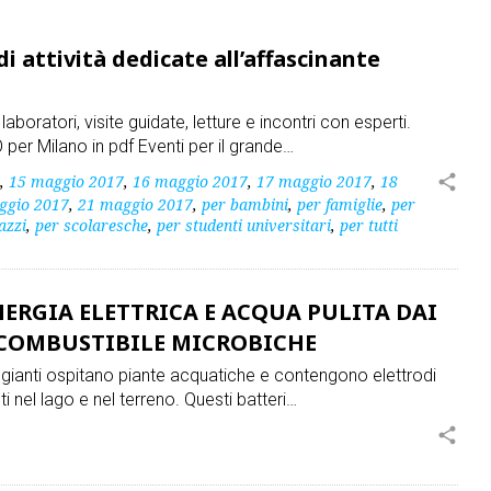
 attività dedicate all’affascinante
oratori, visite guidate, letture e incontri con esperti.
 Milano in pdf Eventi per il grande…
,
15 maggio 2017
,
16 maggio 2017
,
17 maggio 2017
,
18
share
ggio 2017
,
21 maggio 2017
,
per bambini
,
per famiglie
,
per
azzi
,
per scolaresche
,
per studenti universitari
,
per tutti
NERGIA ELETTRICA E ACQUA PULITA DAI
A COMBUSTIBILE MICROBICHE
eggianti ospitano piante acquatiche e contengono elettrodi
nti nel lago e nel terreno. Questi batteri…
share