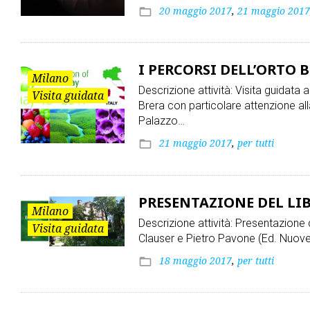
20 maggio 2017
,
21 maggio 2017
folder_open
I PERCORSI DELL’ORTO 
Milano
Descrizione attività: Visita guidata 
Visita guidata
Brera con particolare attenzione alla
Palazzo…
21 maggio 2017
,
per tutti
folder_open
PRESENTAZIONE DEL LIBRO
Milano
Descrizione attività: Presentazione d
Visita guidata
Clauser e Pietro Pavone (Ed. Nuov
18 maggio 2017
,
per tutti
folder_open