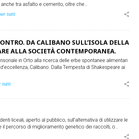
 anche tra asfalto e cemento, oltre che…
per tutti
share
 CONTRO. DA CALIBANO SULL’ISOLA DELLA
ARE ALLA SOCIETÀ CONTEMPORANEA.
nsoriale in Orto alla ricerca delle erbe spontanee alimentari
d’eccellenza, Calibano. Dalla Tempesta di Shakespeare ai
 tutti
share
enti liceali, aperto al pubblico, sull’alternativa di utilizzare le
e il percorso di miglioramento genetico dei raccolti, o…
share