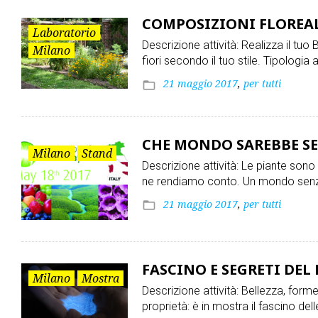
COMPOSIZIONI FLOREA
Laboratorio
Descrizione attività: Realizza il tu
Milano
fiori secondo il tuo stile. Tipologia 
21 maggio 2017
,
per tutti
folder_open
CHE MONDO SAREBBE SE
Milano
Stand
Descrizione attività: Le piante sono
ne rendiamo conto. Un mondo senz
21 maggio 2017
,
per tutti
folder_open
FASCINO E SEGRETI DE
Milano
Mostra
Descrizione attività: Bellezza, forme
proprietà: è in mostra il fascino del