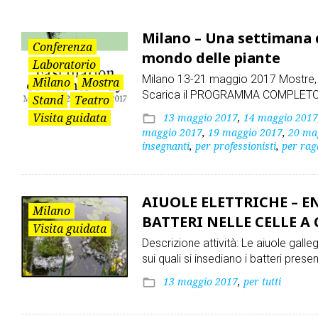
Milano
Milano – Una settimana di
Conferenza
mondo delle piante
Laboratorio
Milano 13-21 maggio 2017 Mostre, lab
Milano
Mostra
Scarica il PROGRAMMA COMPLETO per
Stand
Teatro
Visita guidata
13 maggio 2017
,
14 maggio 2017
folder_open
maggio 2017
,
19 maggio 2017
,
20 ma
insegnanti
,
per professionisti
,
per rag
AIUOLE ELETTRICHE – E
Milano
BATTERI NELLE CELLE 
Visita guidata
Descrizione attività: Le aiuole gall
sui quali si insediano i batteri prese
13 maggio 2017
,
per tutti
folder_open