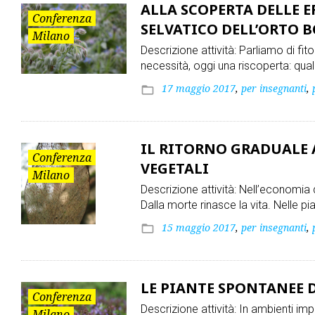
ALLA SCOPERTA DELLE E
Conferenza
SELVATICO DELL’ORTO 
Milano
Descrizione attività: Parliamo di fit
necessità, oggi una riscoperta: qual
17 maggio 2017
,
per insegnanti
,
folder_open
IL RITORNO GRADUALE 
Conferenza
VEGETALI
Milano
Descrizione attività: Nell’economi
Dalla morte rinasce la vita. Nelle p
15 maggio 2017
,
per insegnanti
,
folder_open
LE PIANTE SPONTANEE 
Conferenza
Descrizione attività: In ambienti imp
Milano