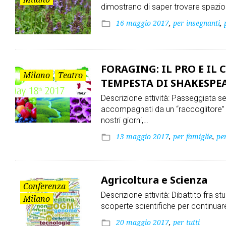
dimostrano di saper trovare spazio
16 maggio 2017
,
per insegnanti
,
folder_open
FORAGING: IL PRO E IL
Milano
Teatro
TEMPESTA DI SHAKESPE
Descrizione attività: Passeggiata se
accompagnati da un “raccoglitore” 
nostri giorni,…
13 maggio 2017
,
per famiglie
,
per
folder_open
Agricoltura e Scienza
Conferenza
Descrizione attività: Dibattito fra stud
Milano
scoperte scientifiche per continuar
20 maggio 2017
,
per tutti
folder_open