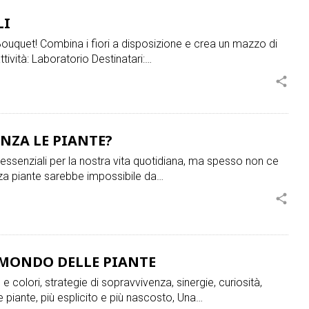
LI
o Bouquet! Combina i fiori a disposizione e crea un mazzo di
attività: Laboratorio Destinatari:…
share
NZA LE PIANTE?
 essenziali per la nostra vita quotidiana, ma spesso non ce
a piante sarebbe impossibile da…
share
L MONDO DELLE PIANTE
 e colori, strategie di sopravvivenza, sinergie, curiosità,
le piante, più esplicito e più nascosto, Una…