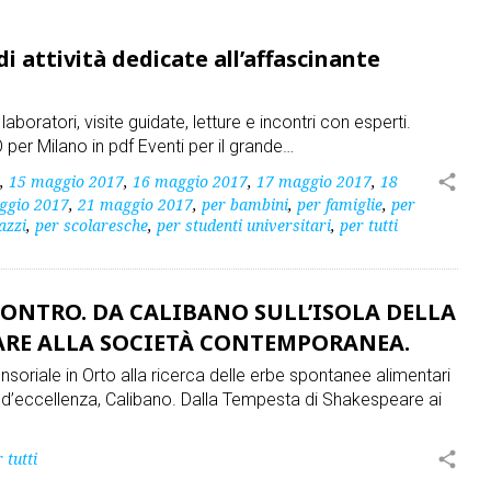
 attività dedicate all’affascinante
oratori, visite guidate, letture e incontri con esperti.
 Milano in pdf Eventi per il grande…
,
15 maggio 2017
,
16 maggio 2017
,
17 maggio 2017
,
18
share
ggio 2017
,
21 maggio 2017
,
per bambini
,
per famiglie
,
per
azzi
,
per scolaresche
,
per studenti universitari
,
per tutti
 CONTRO. DA CALIBANO SULL’ISOLA DELLA
ARE ALLA SOCIETÀ CONTEMPORANEA.
nsoriale in Orto alla ricerca delle erbe spontanee alimentari
d’eccellenza, Calibano. Dalla Tempesta di Shakespeare ai
 tutti
share