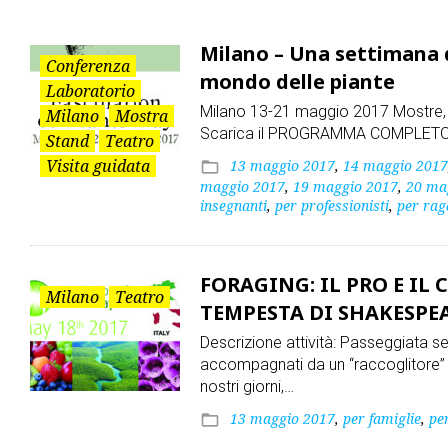
Teatro
Milano – Una settimana di
Conferenza
mondo delle piante
Laboratorio
Milano 13-21 maggio 2017 Mostre, lab
Milano
Mostra
Scarica il PROGRAMMA COMPLETO per
Stand
Teatro
Visita guidata
13 maggio 2017
,
14 maggio 2017
folder_open
maggio 2017
,
19 maggio 2017
,
20 ma
insegnanti
,
per professionisti
,
per rag
FORAGING: IL PRO E IL
Milano
Teatro
TEMPESTA DI SHAKESPE
Descrizione attività: Passeggiata se
accompagnati da un “raccoglitore” 
nostri giorni,…
13 maggio 2017
,
per famiglie
,
per
folder_open