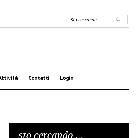
Cerca
search
per:
Attività
Contatti
Login
sto cercando …