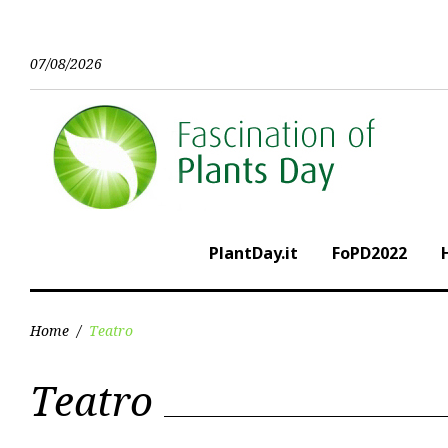
Skip
to
content
07/08/2026
PlantDay.it
FoPD2022
Home
/
Teatro
Categoria:
Teatro