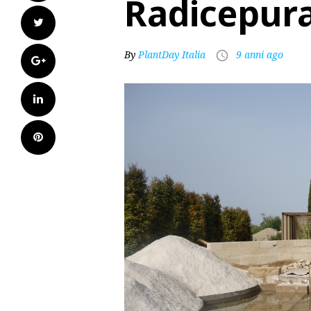
Radicepura
Twitter
By
PlantDay Italia
9 anni ago
access_time
Google+
LinkedIn
Pinterest