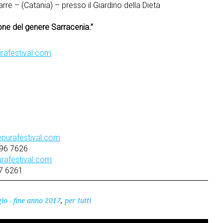
rre – (Catania) – presso il Giardino della Dieta
ione del genere Sarracenia.”
urafestival.com
epurafestival.com
96 7626
rafestival.com
7 6261
io - fine anno 2017
,
per tutti