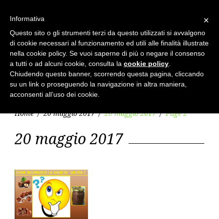
Skip
to
Cerca
search
Informativa
×
per:
content
Questo sito o gli strumenti terzi da questo utilizzati si avvalgono
di cookie necessari al funzionamento ed utili alle finalità illustrate
nella cookie policy. Se vuoi saperne di più o negare il consenso
a tutti o ad alcuni cookie, consulta la
cookie policy
.
Chiudendo questo banner, scorrendo questa pagina, cliccando
su un link o proseguendo la navigazione in altra maniera,
menu
acconsenti all’uso dei cookie.
Home
/
20 maggio 2017
/
20 maggio 2017
/
Page 2
Tag:
20 maggio 2017
20
maggio
2017