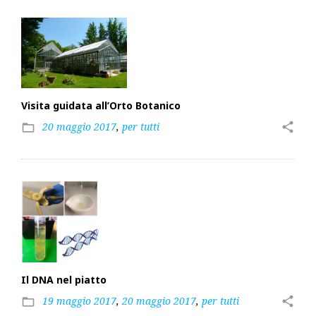
Visita guidata all’Orto Botanico
20 maggio 2017
,
per tutti
share
folder_open
Il DNA nel piatto
19 maggio 2017
,
20 maggio 2017
,
per tutti
share
folder_open