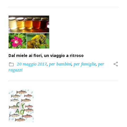
Dal miele ai fiori, un viaggio a ritroso
20 maggio 2017
,
per bambini
,
per famiglie
,
per
share
folder_open
ragazzi