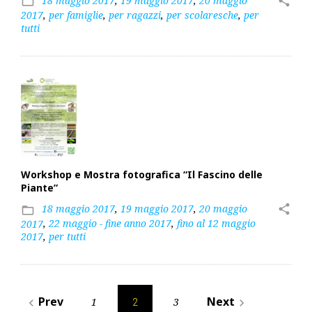
18 maggio 2017
,
19 maggio 2017
,
20 maggio
share
folder_open
2017
,
per famiglie
,
per ragazzi
,
per scolaresche
,
per
tutti
Workshop e Mostra fotografica “Il Fascino delle
Piante”
18 maggio 2017
,
19 maggio 2017
,
20 maggio
share
folder_open
2017
,
22 maggio - fine anno 2017
,
fino al 12 maggio
2017
,
per tutti
Paginazione
Prev
Next
1
3
navigate_before
navigate_next
2