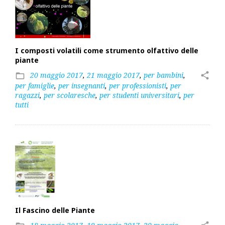
I composti volatili come strumento olfattivo delle
piante
20 maggio 2017
,
21 maggio 2017
,
per bambini
,
share
folder_open
per famiglie
,
per insegnanti
,
per professionisti
,
per
ragazzi
,
per scolaresche
,
per studenti universitari
,
per
tutti
Il Fascino delle Piante