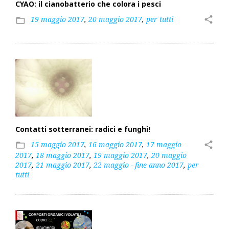
CYAO: il cianobatterio che colora i pesci
19 maggio 2017
,
20 maggio 2017
,
per tutti
share
folder_open
Contatti sotterranei: radici e funghi!
15 maggio 2017
,
16 maggio 2017
,
17 maggio
share
folder_open
2017
,
18 maggio 2017
,
19 maggio 2017
,
20 maggio
2017
,
21 maggio 2017
,
22 maggio - fine anno 2017
,
per
tutti