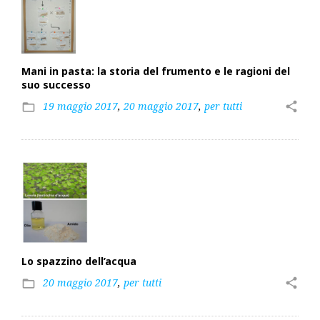
Mani in pasta: la storia del frumento e le ragioni del
suo successo
19 maggio 2017
,
20 maggio 2017
,
per tutti
share
folder_open
Lo spazzino dell’acqua
20 maggio 2017
,
per tutti
share
folder_open