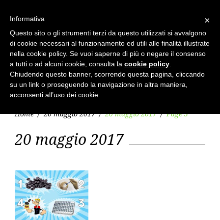
Skip
to
Cerca
search
Informativa
×
per:
content
Questo sito o gli strumenti terzi da questo utilizzati si avvalgono
di cookie necessari al funzionamento ed utili alle finalità illustrate
nella cookie policy. Se vuoi saperne di più o negare il consenso
a tutti o ad alcuni cookie, consulta la
cookie policy
.
Chiudendo questo banner, scorrendo questa pagina, cliccando
su un link o proseguendo la navigazione in altra maniera,
menu
acconsenti all’uso dei cookie.
Home
/
20 maggio 2017
/
20 maggio 2017
/
Page 3
Tag:
20 maggio 2017
20
maggio
2017