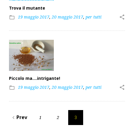
Trova il mutante
19 maggio 2017
,
20 maggio 2017
,
per tutti
share
folder_open
Piccolo ma….intrigante!
19 maggio 2017
,
20 maggio 2017
,
per tutti
share
folder_open
Paginazione
Prev
1
2
navigate_before
3
degli